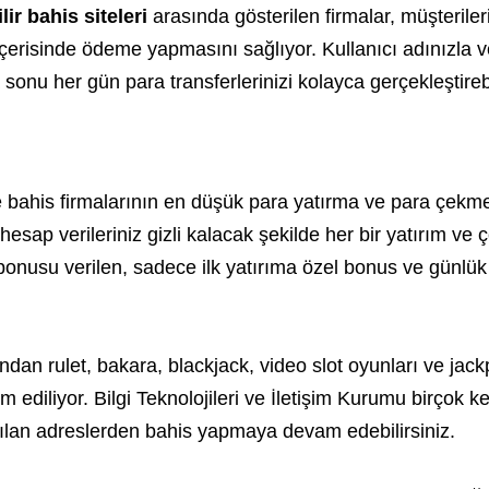
ir bahis siteleri
arasında gösterilen firmalar, müşteriler
çerisinde ödeme yapmasını sağlıyor. Kullanıcı adınızla ve 
a sonu her gün para transferlerinizi kolayca gerçekleştirebi
e bahis firmalarının en düşük para yatırma ve para çekme 
, hesap verileriniz gizli kalacak şekilde her bir yatırım ve
 bonusu verilen, sadece ilk yatırıma özel bonus ve günlük
ndan rulet, bakara, blackjack, video slot oyunları ve jackp
 ediliyor. Bilgi Teknolojileri ve İletişim Kurumu birçok ke
çılan adreslerden bahis yapmaya devam edebilirsiniz.