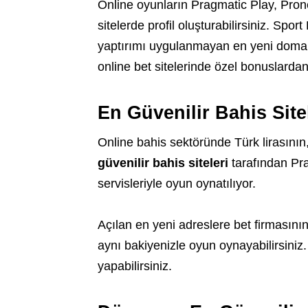
Online oyunların Pragmatic Play, Prone
sitelerde profil oluşturabilirsiniz. Spor
yaptırımı uygulanmayan en yeni domain
online bet sitelerinde özel bonuslardan 
En Güvenilir Bahis Site
Online bahis sektöründe Türk lirasının, 
güvenilir bahis siteleri
tarafından Pra
servisleriyle oyun oynatılıyor.
Açılan en yeni adreslere bet firmasının 
aynı bakiyenizle oyun oynayabilirsini
yapabilirsiniz.