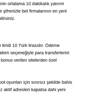
inin ortalama 10 dakikalık yatırım
şifrenizle bet firmalarının en yeni
lirsiniz.
limiti 10 Türk lirasıdır. Ödeme
 çekim seçeneğiyle para transferlerini
 bonus verilen sitelerden özel
ot oyunları için sınırsız şekilde bahis
z aktif adresleri kapatsa dahi yeni