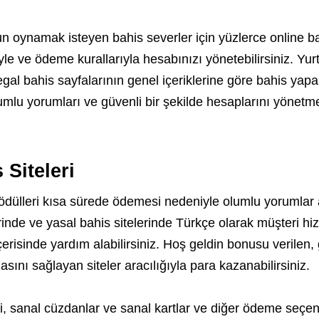
 oynamak isteyen bahis severler için yüzlerce online bahi
yle ve ödeme kurallarıyla hesabınızı yönetebilirsiniz. Yurt
legal bahis sayfalarının genel içeriklerine göre bahis yapab
lumlu yorumları ve güvenli bir şekilde hesaplarını yönet
 Siteleri
ödülleri kısa sürede ödemesi nedeniyle olumlu yorumlar ala
rinde ve yasal bahis sitelerinde Türkçe olarak müşteri hiz
erisinde yardım alabilirsiniz. Hoş geldin bonusu verilen,
asını sağlayan siteler aracılığıyla para kazanabilirsiniz.
, sanal cüzdanlar ve sanal kartlar ve diğer ödeme seçen