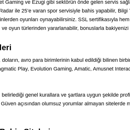
t Gaming ve Ezugi gibi sektörün önde gelen servis sağlay
t Radar ile 25’e varan spor servisiyle bahis yapabilir, Bilg
lerden oyunları oynayabilirsiniz. SSL sertifikasıyla he
ve oyun türlerinden yararlanabilir, bonuslarla bakiyenizi k
leri
doların, avro para birimlerinin kabul edildiği bilinen birbi
gmatic Play, Evolution Gaming, Amatic, Amusnet Interac
belirlediği genel kurallara ve şartlara uygun şekilde profi
z. Güven açısından olumsuz yorumlar almayan sitelerde 