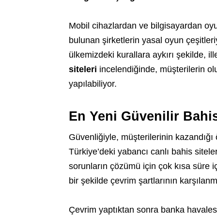
Mobil cihazlardan ve bilgisayardan oyun
bulunan şirketlerin yasal oyun çeşitleri
ülkemizdeki kurallara aykırı şekilde, il
siteleri
incelendiğinde, müşterilerin o
yapılabiliyor.
En Yeni Güvenilir Bahis
Güvenliğiyle, müşterilerinin kazandığı 
Türkiye’deki yabancı canlı bahis sitele
sorunların çözümü için çok kısa süre iç
bir şekilde çevrim şartlarının karşılanm
Çevrim yaptıktan sonra banka havalesi