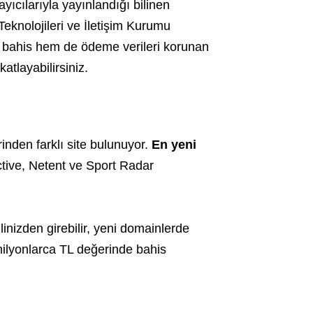
ıcılarıyla yayınlandığı bilinen
i Teknolojileri ve İletişim Kurumu
m bahis hem de ödeme verileri korunan
atlayabilirsiniz.
rinden farklı site bulunuyor.
En yeni
tive, Netent ve Sport Radar
linizden girebilir, yeni domainlerde
milyonlarca TL değerinde bahis