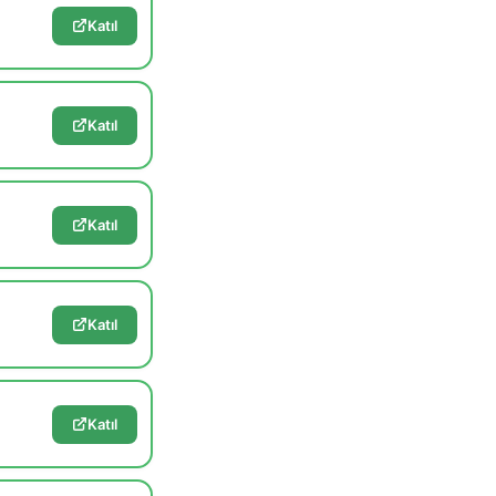
Katıl
Katıl
Katıl
Katıl
Katıl