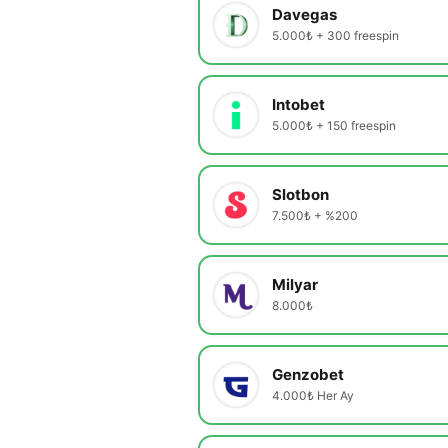
Davegas
5.000₺ + 300 freespin
Intobet
5.000₺ + 150 freespin
Slotbon
7.500₺ + %200
Milyar
8.000₺
Genzobet
4.000₺ Her Ay