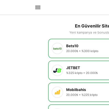
En Güvenilir Sit
Yeni kampanya ve bonuslar
Bets10
20.000₺ + %300 kripto
JETBET
%325 kripto + 20.000₺
Mobilbahis
20.000₺ + %225 kripto