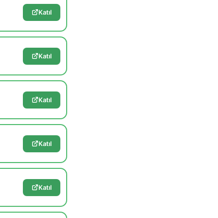
Katıl
Katıl
Katıl
Katıl
Katıl