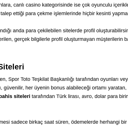
lara, canlı casino kategorisinde ise çok oyunculu içerikle
talep ettiği para çekme işlemlerinde hiçbir kesinti yapmad
dığı anda para çekilebilen sitelerde profil oluşturabilirsin
ilen, gerçek bilgilerle profil oluşturmayan müşterilerin 
iteleri
üren, Spor Toto Teşkilat Başkanlığı tarafından oyunları v
lı, güvenilir, her üyenin bonus alabileceği ortamı yaratan
bahis siteleri
tarafından Türk lirası, avro, dolar para bi
çekmesi sadece birkaç saat süren, ödemelerde herhangi b