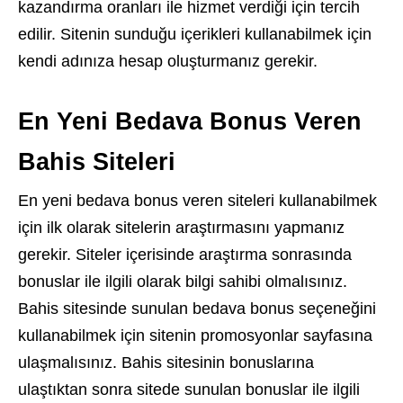
kazandırma oranları ile hizmet verdiği için tercih
edilir. Sitenin sunduğu içerikleri kullanabilmek için
kendi adınıza hesap oluşturmanız gerekir.
En Yeni Bedava Bonus Veren
Bahis Siteleri
En yeni bedava bonus veren siteleri kullanabilmek
için ilk olarak sitelerin araştırmasını yapmanız
gerekir. Siteler içerisinde araştırma sonrasında
bonuslar ile ilgili olarak bilgi sahibi olmalısınız.
Bahis sitesinde sunulan bedava bonus seçeneğini
kullanabilmek için sitenin promosyonlar sayfasına
ulaşmalısınız. Bahis sitesinin bonuslarına
ulaştıktan sonra sitede sunulan bonuslar ile ilgili