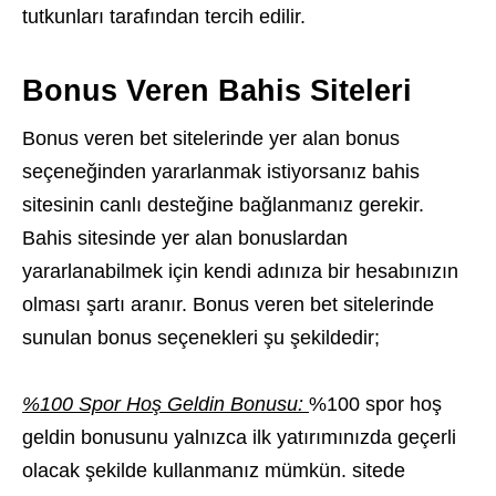
tutkunları tarafından tercih edilir.
Bonus Veren Bahis Siteleri
Bonus veren bet sitelerinde yer alan bonus
seçeneğinden yararlanmak istiyorsanız bahis
sitesinin canlı desteğine bağlanmanız gerekir.
Bahis sitesinde yer alan bonuslardan
yararlanabilmek için kendi adınıza bir hesabınızın
olması şartı aranır. Bonus veren bet sitelerinde
sunulan bonus seçenekleri şu şekildedir;
%100 Spor Hoş Geldin Bonusu:
%100 spor hoş
geldin bonusunu yalnızca ilk yatırımınızda geçerli
olacak şekilde kullanmanız mümkün. sitede