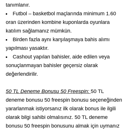
tanımlanır.
Futbol – basketbol maçlarında minimum 1.60
oran üzerinden kombine kuponlarda oyunlara
katılım sağlamanız mümkün.
Birden fazla aynı karşılaşmaya bahis alımı
yapılması yasaktır.
Cashout yapılan bahisler, aide edilen veya
sonuçlanmayan bahisler geçersiz olarak
değerlendirilir.
50 TL Deneme Bonusu 50 Freespin:
50 TL
deneme bonusu 50 freespin bonusu seçeneğinden
yararlanmak istiyorsanız ilk olarak bonus ile ilgili
olarak bilgi sahibi olmalısınız. 50 TL deneme
bonusu 50 freespin bonusunu almak için uymanız