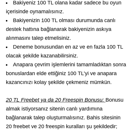
Bakiyeniz 100 TL olana kadar sadece bu oyun
içerisinde oynamalısınız.
Bakiyenizin 100 TL olması durumunda canlı
destek hattına bağlanarak bakiyenizin askıya
alınmasını talep etmelisiniz.
Deneme bonusundan en az ve en fazla 100 TL
olacak şekilde kazanabilirsiniz.
Anapara çevrim işlemlerini tamamladıktan sonra
bonuslardan elde ettiğiniz 100 TL’yi ve anapara
kazancınızı kolay şekilde çekmeniz mümkün.
20 TL Freebet ya da 20 Freespin Bonusu:
Bonusu
almak istiyorsanız sitenin canlı yardımına
bağlanarak talep oluşturmalısınız. Bahis sitesinin
20 freebet ve 20 freespin kuralları şu şekildedir;