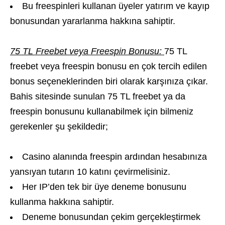
Bu freespinleri kullanan üyeler yatırım ve kayıp
bonusundan yararlanma hakkına sahiptir.
75 TL Freebet veya Freespin Bonusu:
75 TL
freebet veya freespin bonusu en çok tercih edilen
bonus seçeneklerinden biri olarak karşınıza çıkar.
Bahis sitesinde sunulan 75 TL freebet ya da
freespin bonusunu kullanabilmek için bilmeniz
gerekenler şu şekildedir;
Casino alanında freespin ardından hesabınıza
yansıyan tutarın 10 katını çevirmelisiniz.
Her IP’den tek bir üye deneme bonusunu
kullanma hakkına sahiptir.
Deneme bonusundan çekim gerçekleştirmek