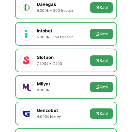
Davegas
Katıl
5.000₺ + 300 freespin
Intobet
Katıl
5.000₺ + 150 freespin
Slotbon
Katıl
7.500₺ + %200
Milyar
Katıl
8.000₺
Genzobet
Katıl
4.000₺ Her Ay