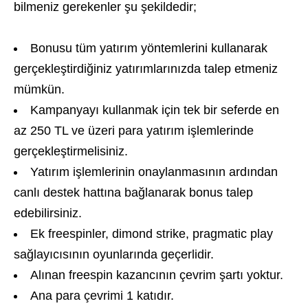
bilmeniz gerekenler şu şekildedir;
Bonusu tüm yatırım yöntemlerini kullanarak
gerçekleştirdiğiniz yatırımlarınızda talep etmeniz
mümkün.
Kampanyayı kullanmak için tek bir seferde en
az 250 TL ve üzeri para yatırım işlemlerinde
gerçekleştirmelisiniz.
Yatırım işlemlerinin onaylanmasının ardından
canlı destek hattına bağlanarak bonus talep
edebilirsiniz.
Ek freespinler, dimond strike, pragmatic play
sağlayıcısının oyunlarında geçerlidir.
Alınan freespin kazancının çevrim şartı yoktur.
Ana para çevrimi 1 katıdır.