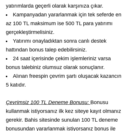
yatırımlarda geçerli olarak karşınıza çıkar.
Kampanyadan yararlanmak için tek seferde en
az 100 TL maksimum ise 500 TL para yatırımı
gerçekleştirmelisiniz.
Yatırımı onayladıktan sonra canlı destek
hattından bonus talep edebilirsiniz.
24 saat içerisinde çekim işlemleriniz varsa
bonus talebiniz olumsuz olarak sonuçlanır.
Alınan freespin çevrim şartı oluşacak kazancın
5 katıdır.
Çevrimsiz 100 TL Deneme Bonusu:
Bonusu
kullanmak istiyorsanız ilk kez siteye kayıt olmanız
gerekir. Bahis sitesinde sunulan 100 TL deneme
bonusundan yararlanmak istiyorsanız bonus ile